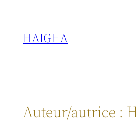
Aller
au
contenu
HAIGHA
Auteur/autrice :
H