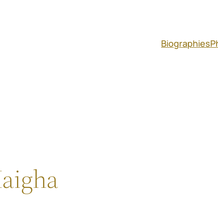
Biographies
P
aigha